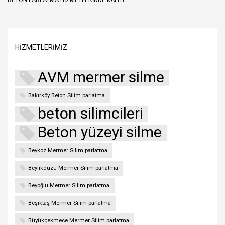
BETON PARLATMA HIZMETLERINDE KALITE
HIZMETLERIMIZ
AVM mermer silme
Bakırköy Beton Silim parlatma
beton silimcileri
Beton yüzeyi silme
Beykoz Mermer Silim parlatma
Beylikdüzü Mermer Silim parlatma
Beyoğlu Mermer Silim parlatma
Beşiktaş Mermer Silim parlatma
Büyükçekmece Mermer Silim parlatma