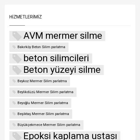
HIZMETLERIMIZ
AVM mermer silme
Bakırköy Beton Silim parlatma
beton silimcileri
Beton yüzeyi silme
Beykoz Mermer Silim parlatma
Beylikdüzü Mermer Silim parlatma
Beyoğlu Mermer Silim parlatma
Beşiktaş Mermer Silim parlatma
Büyükçekmece Mermer Silim parlatma
Epoksi kaplama ustası