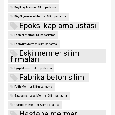
Beşiktaş Mermer Silim parlatma
Büyükçekmece Mermer Silim parlatma
Epoksi kaplama ustası
Esenler Mermer Silim parlatma
Esenyurt Mermer Silim parlatma
Eski mermer silim
firmaları
Eyüp Mermer Silim parlatma
Fabrika beton silimi
Fatih Mermer Silim parlatma
Gaziosmanpaşa Mermer Silim parlatma
Güngören Mermer Silim parlatma
Hastane mermer