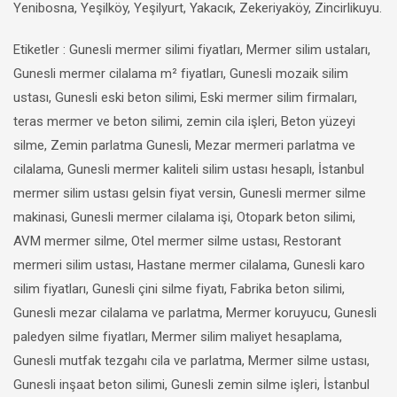
Yenibosna, Yeşilköy, Yeşilyurt, Yakacık, Zekeriyaköy, Zincirlikuyu.
Etiketler : Gunesli mermer silimi fiyatları, Mermer silim ustaları,
Gunesli mermer cilalama m² fiyatları, Gunesli mozaik silim
ustası, Gunesli eski beton silimi, Eski mermer silim firmaları,
teras mermer ve beton silimi, zemin cila işleri, Beton yüzeyi
silme, Zemin parlatma Gunesli, Mezar mermeri parlatma ve
cilalama, Gunesli mermer kaliteli silim ustası hesaplı, İstanbul
mermer silim ustası gelsin fiyat versin, Gunesli mermer silme
makinasi, Gunesli mermer cilalama işi, Otopark beton silimi,
AVM mermer silme, Otel mermer silme ustası, Restorant
mermeri silim ustası, Hastane mermer cilalama, Gunesli karo
silim fiyatları, Gunesli çini silme fiyatı, Fabrika beton silimi,
Gunesli mezar cilalama ve parlatma, Mermer koruyucu, Gunesli
paledyen silme fiyatları, Mermer silim maliyet hesaplama,
Gunesli mutfak tezgahı cila ve parlatma, Mermer silme ustası,
Gunesli inşaat beton silimi, Gunesli zemin silme işleri, İstanbul