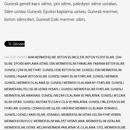
Gunesli geneli karo silme, çini silme, paledyen silme ustaları,
Silim ustası Gunesli, Epoksi kaplama ustası, Gunesli mermer,
beton silimcileri, Gunesli Eski mermer silim,
TAGGED UNDER:
AVM MERMER SILME
,
BETON SILIMCILERI
,
BETON YÜZEYI SILME
,
ÇINI
SILME
,
EPOKSI KAPLAMA USTASI
,
ESKI MERMER SILIM FIRMALARI
,
FABRIKA BETON SILIMI
,
GUNESLI ÇINI SILME FIYATI
,
GUNESLI ESKI BETON SILIMI
,
GUNESLI ESKI MERMER SILIM
,
GUNESLI INŞAAT BETON SILIMI
,
GUNESLI KARO SILIM FIYATLARI
,
GUNESLI MERMER
,
GUNESLI MERMER CILALAMA IŞI
,
GUNESLI MERMER CILALAMA M² FIYATLARI
,
GUNESLI
MERMER KALITELI SILIM USTASI HESAPLI
,
GUNESLI MERMER SILIMI FIYATLARI
,
GUNESLI
MERMER SILME MAKINASI
,
GUNESLI MEZAR CILALAMA VE PARLATMA
,
GUNESLI MOZAIK
SILIM USTASI
,
GUNESLI MUTFAK TEZGAHI CILA VE PARLATMA
,
GUNESLI PALEDYEN SILME
FIYATLARI
,
GUNESLI ZEMIN SILME IŞLERI
,
HASTANE MERMER CILALAMA
,
İSTANBUL
GUNESLI GENELI KARO SILME
,
İSTANBUL MERMER SILIM USTASI GELSIN FIYAT VERSIN
,
MERMER KORUYUCU
,
MERMER SILIM MALIYET HESAPLAMA
,
MERMER SILIM USTALARI
,
MERMER SILME USTASI
,
MEZAR MERMERI PARLATMA VE CILALAMA
,
OTEL MERMER SILME