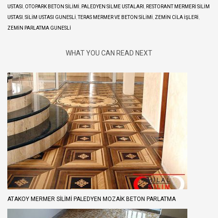
USTASI
,
OTOPARK BETON SILIMI
,
PALEDYEN SILME USTALARI
,
RESTORANT MERMERI SILIM
USTASI
,
SILIM USTASI GUNESLI
,
TERAS MERMER VE BETON SILIMI
,
ZEMIN CILA IŞLERI
,
ZEMIN PARLATMA GUNESLI
WHAT YOU CAN READ NEXT
ATAKOY MERMER SILIMI PALEDYEN MOZAIK BETON PARLATMA