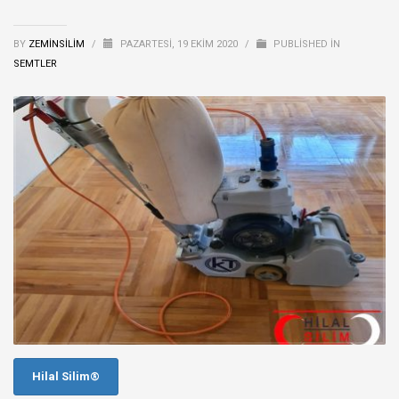
BY
ZEMINSILIM
/
PAZARTESI, 19 EKIM 2020
/
PUBLISHED IN
SEMTLER
Hilal Silim®