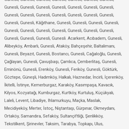
Gunesli, Gunesli, Gunesli, Gunesli, Gunesli, Gunesli, Gunesli,
Gunesli, Gunesli, Gunesli, Gunesli, Gunesli, Gunesli, Gunesli,
Gunesli, Gunesli, Kâğıthane, Gunesli, Gunesli, Gunesli, Gunesli,
Gunesli, Gunesli, Gunesli, Gunesli, Gunesli, Gunesli, Gunesli,
Gunesli, Gunesli, Gunesli, Gunesli. Acarkent, Acıbadem, Gunesli,
Alibeyköy, Ambarlı, Gunesli, Ataköy, Bahçeşehir, Baltalimanı,
Gunesli, Beyazıt, Gunesli, Bostancı, Gunesli, Cağaloğlu, Gunesli,
Çağlayan, Gunesli, Çavuşbaşı, Çamlıca, Çemberlitaş, Gunesli,
Eminönü, Gunesli, Erenköy, Gunesli, Feriköy, Gunesli, Göktürk,
Göztepe, Güneşli, Hadımköy, Halkalı, Haznedar, İncirli, İçerenköy,
İkitelli, İstinye, Kemerburgaz, Karaköy, Kasımpaşa, Kavacık,
Kilyos, Kozyatağı, Kumburgaz, Kurtköy, Kurtuluş, Küçükyalı,
Laleli, Levent, Libadiye, Ihlamurkuyu, Maçka, Maslak,
Mecidiyeköy, Merter, İstoç, Niştantaşı, Gürpınar, Okmeydanı,
Ortaköy, Samandıra, Sefaköy, Sultançiftliği, Şenlikköy,
Tekstilkent, Şirinevler, Taksim, Tarabya, Topkapı, Ulus,