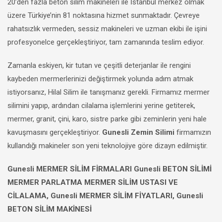
20’den fazla beton silim makineleri ile İstanbul merkez olmak
üzere Türkiye’nin 81 noktasına hizmet sunmaktadır. Çevreye
rahatsızlık vermeden, sessiz makineleri ve uzman ekibi ile işini
profesyonelce gerçekleştiriyor, tam zamanında teslim ediyor.
Zamanla eskiyen, kir tutan ve çeşitli deterjanlar ile rengini
kaybeden mermerlerinizi değiştirmek yolunda adım atmak
istiyorsanız, Hilal Silim ile tanışmanız gerekli. Firmamız mermer
silimini yapıp, ardından cilalama işlemlerini yerine getiterek,
mermer, granit, çini, karo, sistre parke gibi zeminlerin yeni hale
kavuşmasını gerçekleştiriyor.
Gunesli Zemin Silimi
firmamızın
kullandığı makineler son yeni teknolojiye göre dizayn edilmiştir.
Gunesli MERMER SİLİM FİRMALARI Gunesli BETON SİLİMİ
MERMER PARLATMA MERMER SİLİM USTASI VE
CİLALAMA, Gunesli MERMER SİLİM FİYATLARI, Gunesli
BETON SİLİM MAKİNESİ