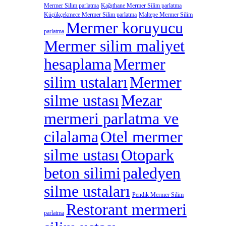
Mermer Silim parlatma
Kağıthane Mermer Silim parlatma
Küçükçekmece Mermer Silim parlatma
Maltepe Mermer Silim
Mermer koruyucu
parlatma
Mermer silim maliyet
hesaplama
Mermer
silim ustaları
Mermer
silme ustası
Mezar
mermeri parlatma ve
cilalama
Otel mermer
silme ustası
Otopark
beton silimi
paledyen
silme ustaları
Pendik Mermer Silim
Restorant mermeri
parlatma