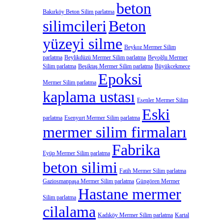
beton
Bakırköy Beton Silim parlatma
silimcileri
Beton
yüzeyi silme
Beykoz Mermer Silim
parlatma
Beylikdüzü Mermer Silim parlatma
Beyoğlu Mermer
Silim parlatma
Beşiktaş Mermer Silim parlatma
Büyükçekmece
Epoksi
Mermer Silim parlatma
kaplama ustası
Esenler Mermer Silim
Eski
parlatma
Esenyurt Mermer Silim parlatma
mermer silim firmaları
Fabrika
Eyüp Mermer Silim parlatma
beton silimi
Fatih Mermer Silim parlatma
Gaziosmanpaşa Mermer Silim parlatma
Güngören Mermer
Hastane mermer
Silim parlatma
cilalama
Kadıköy Mermer Silim parlatma
Kartal