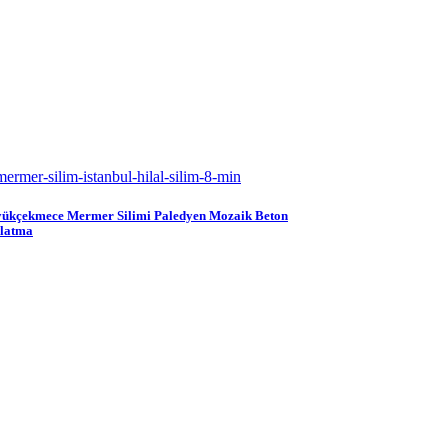
ükçekmece Mermer Silimi Paledyen Mozaik Beton
latma