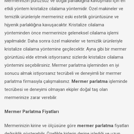
Mermerinizin pürüzsüz ve doğal parlaklığına kavuşması için en
etkili yöntem kristalize cilalama yöntemidir. Özel makineler ve
temizlik ürünleriyle mermeriniz eski estetik görüntüsüne ve
hijyenik parlaklığına kavuşacaktır. Kristalize cilalama
yönteminden önce mermerinize geleneksel cilalama işlemi
yapılmalıdır. Daha sonra özel makineler ve temizlik ürünleriyle
kristalize cilalama yöntemine geçilecektir. Ayna gibi bir mermer
görüntüsü elde etmek istiyorsanız sizlerde kristalize cilalama
yöntemini seçebilirsiniz. Mermer parlatma işleminden en iyi
sonucu almak istiyorsanız tecrübeli ve deneyimli bir mermer
parlatma firmasıyla çalışmalısınız.
Mermer parlatma
işleminde
tecrübesi ve deneyimi olmayan ekipler doğal taş olan
mermerinize zarar verebilir.
Mermer Parlatma Fiyatları
Mermerinizin kirine ve ölçüsüne göre
mermer parlatma
fiyatları
değişiklik gösterebilir. Özellikle kirlerin derine işlediği ve uzun