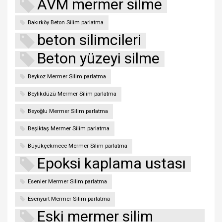
AVM mermer silme
Bakırköy Beton Silim parlatma
beton silimcileri
Beton yüzeyi silme
Beykoz Mermer Silim parlatma
Beylikdüzü Mermer Silim parlatma
Beyoğlu Mermer Silim parlatma
Beşiktaş Mermer Silim parlatma
Büyükçekmece Mermer Silim parlatma
Epoksi kaplama ustası
Esenler Mermer Silim parlatma
Esenyurt Mermer Silim parlatma
Eski mermer silim