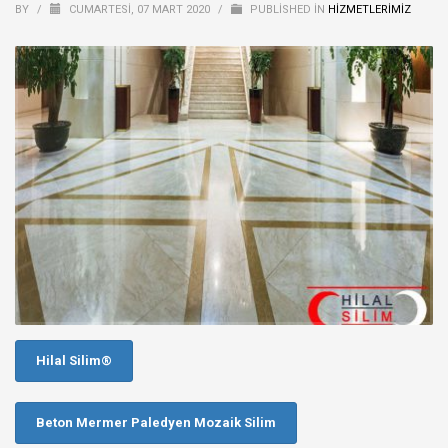
BY
/
CUMARTESI, 07 MART 2020
/
PUBLISHED IN
HİZMETLERİMİZ
Hilal Silim®
Beton Mermer Paledyen Mozaik Silim