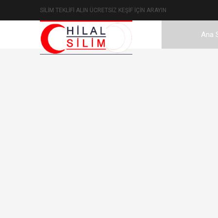
© 2024 All rights reserved. Buy Süleymaniye Mahallesi 741. Soka
SİLİM TEKLİFİ ALIN ÜCRETSİZ KEŞİF İÇİN ARAYIN
ustası
Beton silimi
Mermer Silimi Usta
Ana 