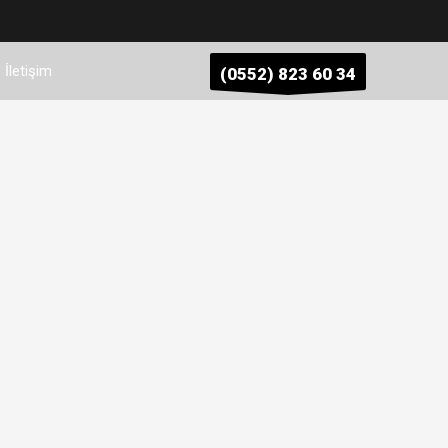
Cila Mermer silme
Çatı izolasyon Ustası
Çatı Tamiri
Çatı
oliüretan enjeksiyon İstanbul izolasyon
İletişim
(0552) 823 60 34